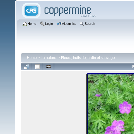
Home
Login
Album list
Search
Home
>
La nature.
>
Fleurs, fruits de jardin et sauvage.
F