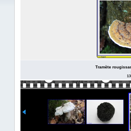
Tramète rougissa
13