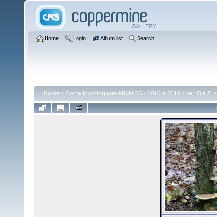
Home
Login
Album list
Search
Home
>
Sortie Mycologique ABMARS - 2010 à 2019 - de : O à Z.