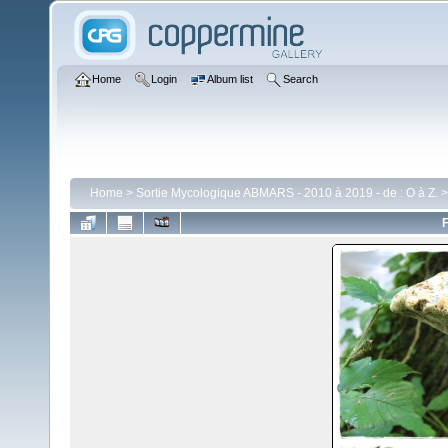
Home
Login
Album list
Search
Home
>
Sortie Mycologique ABMARS - 2010 à 2019 - de : O à Z.
F