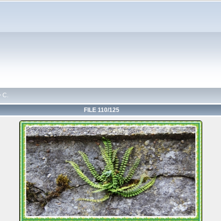
>
C.
FILE 110/125