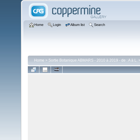
Home
Login
Album list
Search
Home
>
Sortie Botanique ABMARS - 2010 à 2019 - de : A à L.