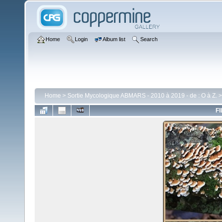
Home
Login
Album list
Search
Home
>
Sortie Mycologique ABMARS - 2010 à 2019 - de : O à Z.
FI