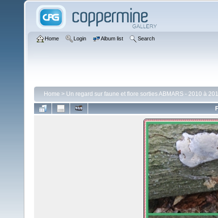
Home
Login
Album list
Search
Home
>
Un regard sur faune et flore sorties ABMARS - 2010 à 201
F