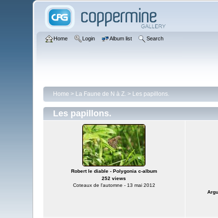
Home
Login
Album list
Search
Home
>
La Faune de N à Z.
>
Les papillons.
Les papillons.
Robert le diable - Polygonia c-album
252 views
Coteaux de l'automne - 13 mai 2012
Argu