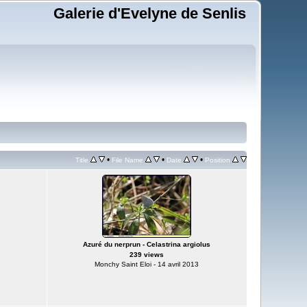
Galerie d'Evelyne de Senlis
•
•
•
Title
File Name
Date
Position
Azuré du nerprun - Celastrina argiolus
239 views
Monchy Saint Eloi - 14 avril 2013