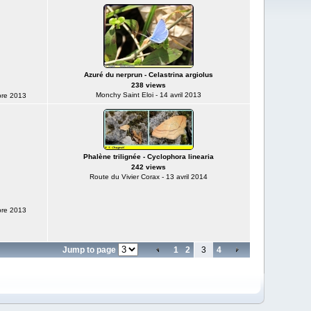
Azuré du nerprun - Celastrina argiolus
238 views
Monchy Saint Eloi - 14 avril 2013
bre 2013
Phalène trilignée - Cyclophora linearia
242 views
Route du Vivier Corax - 13 avril 2014
bre 2013
Jump to page
1
2
3
4