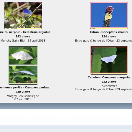
ré du nerprun - Celastrina argiolus
Citron - Gonepterix rhamni
243 views
324 views
Monchy Saint Eloi - 14 avril 2013
Entre gare & berge de l'Oise - 23 septem
Celadon - Campaea margarita
322 views
A confirmer
penteuse perlée - Campaea perlata.
Entre gare & berge de l'Oise - 23 septem
239 views
Margny-Les-Compiègne
07 juin 2015