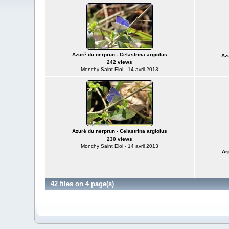
Azuré du nerprun - Celastrina argiolus
Azu
242 views
Monchy Saint Eloi - 14 avril 2013
Azuré du nerprun - Celastrina argiolus
230 views
Monchy Saint Eloi - 14 avril 2013
Ar
42 files on 4 page(s)