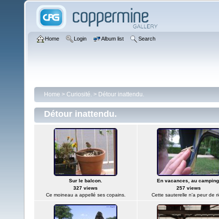
Home
Login
Album list
Search
Home
>
Curiosité.
>
Détour inattendu.
Détour inattendu.
Sur le balcon.
En vacances, au camping
327 views
257 views
Ce moineau a appellé ses copains.
Cette sauterelle n'a peur de r