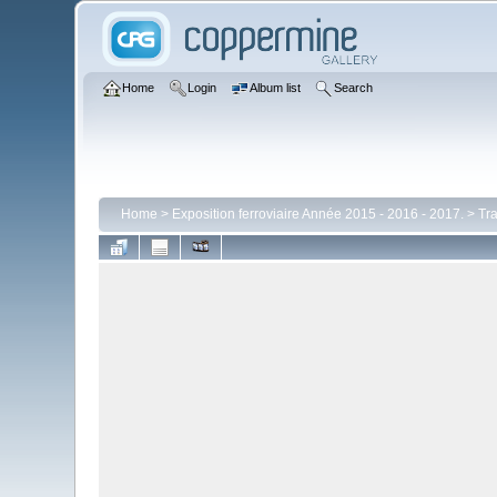
Home
Login
Album list
Search
Home
>
Exposition ferroviaire Année 2015 - 2016 - 2017.
>
Tra