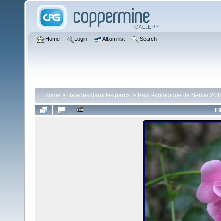
Home
Login
Album list
Search
Home
>
Balades dans les parcs.
>
Parc écologique de Senlis 201
FI